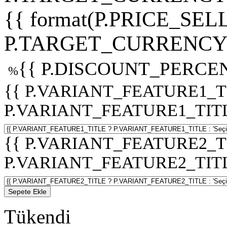
{{ format(P.PRICE_SELL
P.TARGET_CURRENCY 
{{ P.DISCOUNT_PERCEN
%
{{ P.VARIANT_FEATURE1_T
P.VARIANT_FEATURE1_TITLE :
{{ P.VARIANT_FEATURE2_T
P.VARIANT_FEATURE2_TITLE :
Sepete Ekle
Tükendi