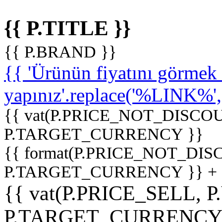
{{ P.TITLE }}
{{ P.BRAND }}
{{ 'Ürünün fiyatını görme
yapınız'.replace('%LINK%', '
{{ vat(P.PRICE_NOT_DISCOU
P.TARGET_CURRENCY }}
{{ format(P.PRICE_NOT_DI
P.TARGET_CURRENCY }} +
{{ vat(P.PRICE_SELL, P
P.TARGET_CURRENCY