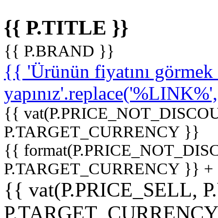
{{ P.TITLE }}
{{ P.BRAND }}
{{ 'Ürünün fiyatını görme
yapınız'.replace('%LINK%', '
{{ vat(P.PRICE_NOT_DISCOU
P.TARGET_CURRENCY }}
{{ format(P.PRICE_NOT_DI
P.TARGET_CURRENCY }} +
{{ vat(P.PRICE_SELL, P
P.TARGET_CURRENCY