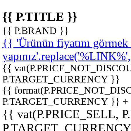
{{ P.TITLE }}
{{ P.BRAND }}
{{ 'Ürünün fiyatını görme
yapınız'.replace('%LINK%', '
{{ vat(P.PRICE_NOT_DISCOU
P.TARGET_CURRENCY }}
{{ format(P.PRICE_NOT_DI
P.TARGET_CURRENCY }} +
{{ vat(P.PRICE_SELL, P
P.TARGET_CURRENCY