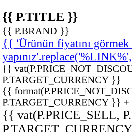
{{ P.TITLE }}
{{ P.BRAND }}
{{ 'Ürünün fiyatını görme
yapınız'.replace('%LINK%', '
{{ vat(P.PRICE_NOT_DISCOU
P.TARGET_CURRENCY }}
{{ format(P.PRICE_NOT_DI
P.TARGET_CURRENCY }} +
{{ vat(P.PRICE_SELL, P
P.TARGET_CURRENCY