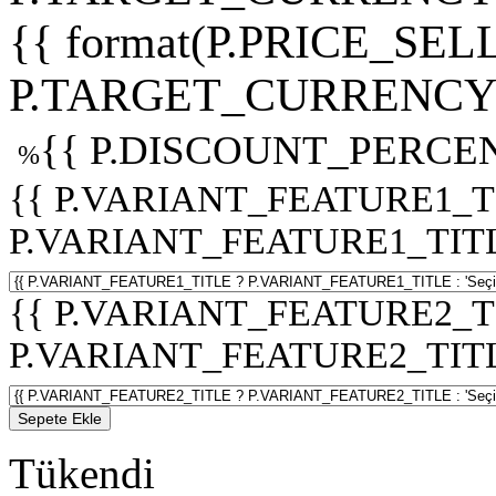
{{ format(P.PRICE_SELL
P.TARGET_CURRENCY 
{{ P.DISCOUNT_PERCEN
%
{{ P.VARIANT_FEATURE1_T
P.VARIANT_FEATURE1_TITLE :
{{ P.VARIANT_FEATURE2_T
P.VARIANT_FEATURE2_TITLE :
Sepete Ekle
Tükendi