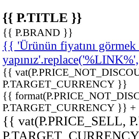
{{ P.TITLE }}
{{ P.BRAND }}
{{ 'Ürünün fiyatını görme
yapınız'.replace('%LINK%', '
{{ vat(P.PRICE_NOT_DISCOU
P.TARGET_CURRENCY }}
{{ format(P.PRICE_NOT_DI
P.TARGET_CURRENCY }} +
{{ vat(P.PRICE_SELL, P
P.TARGET_CURRENCY