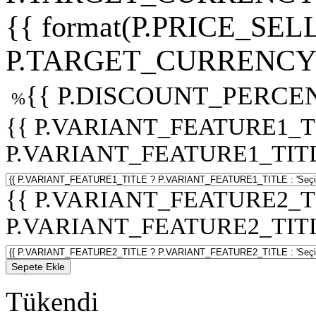
{{ format(P.PRICE_SELL
P.TARGET_CURRENCY 
{{ P.DISCOUNT_PERCEN
%
{{ P.VARIANT_FEATURE1_T
P.VARIANT_FEATURE1_TITLE :
{{ P.VARIANT_FEATURE2_T
P.VARIANT_FEATURE2_TITLE :
Sepete Ekle
Tükendi