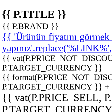
{{ P.TITLE }}
{{ P.BRAND }}
{{ 'Ürünün fiyatını görme
yapınız'.replace('%LINK%', '
{{ vat(P.PRICE_NOT_DISCOU
P.TARGET_CURRENCY }}
{{ format(P.PRICE_NOT_DI
P.TARGET_CURRENCY }} +
{{ vat(P.PRICE_SELL, P
P.TARGET_CURRENCY