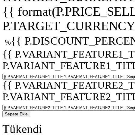
{{ format(P.PRICE_SELL
P.TARGET_CURRENCY 
{{ P.DISCOUNT_PERCEN
%
{{ P.VARIANT_FEATURE1_T
P.VARIANT_FEATURE1_TITLE :
{{ P.VARIANT_FEATURE2_T
P.VARIANT_FEATURE2_TITLE :
Sepete Ekle
Tükendi