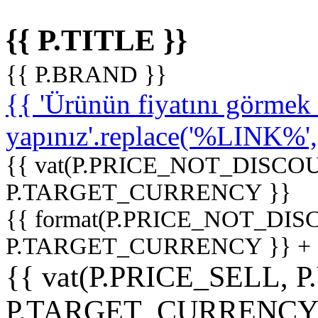
{{ P.TITLE }}
{{ P.BRAND }}
{{ 'Ürünün fiyatını görme
yapınız'.replace('%LINK%', '
{{ vat(P.PRICE_NOT_DISCOU
P.TARGET_CURRENCY }}
{{ format(P.PRICE_NOT_DI
P.TARGET_CURRENCY }} +
{{ vat(P.PRICE_SELL, P
P.TARGET_CURRENCY