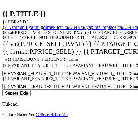
{{ P.TITLE }}
{{ P.BRAND }}
{{ 'Ürünün fiyatını görmek için %LINK% yapınız'.replace('%LINK%', 
{{ vat(P.PRICE_NOT_DISCOUNTED, P.VAT) }}
{{ P.TARGET_CURREN
{{ format(P.PRICE_NOT_DISCOUNTED) }}
{{ P.TARGET_CURRENCY 
{{ vat(P.PRICE_SELL, P.VAT) }}
{{ P.TARGET_
{{ format(P.PRICE_SELL) }}
{{ P.TARGET_CUR
{{ P.DISCOUNT_PERCENT }}
%
İndirim
{{ P.VARIANT_FEATURE1_TITLE ? P.VARIANT_FEATURE1_TITLE : 'Seç
{{ P.VARIANT_FEATURE2_TITLE ? P.VARIANT_FEATURE2_TITLE : 'Seç
Sepete Ekle
Tükendi
Gelince Haber Ver
Gelince Haber Ver