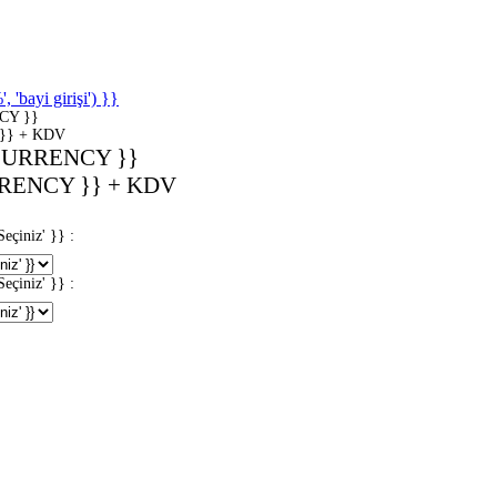
'bayi girişi') }}
CY }}
}} + KDV
CURRENCY }}
RENCY }} + KDV
iniz' }} :
iniz' }} :