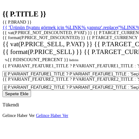
{{ P.TITLE }}
{{ P.BRAND }}
{{ 'Ürünün fiyatını görmek için %LINK% yapınız'.replace('%LINK%', 
{{ vat(P.PRICE_NOT_DISCOUNTED, P.VAT) }}
{{ P.TARGET_CURREN
{{ format(P.PRICE_NOT_DISCOUNTED) }}
{{ P.TARGET_CURRENCY 
{{ vat(P.PRICE_SELL, P.VAT) }}
{{ P.TARGET_
{{ format(P.PRICE_SELL) }}
{{ P.TARGET_CUR
{{ P.DISCOUNT_PERCENT }}
%
İndirim
{{ P.VARIANT_FEATURE1_TITLE ? P.VARIANT_FEATURE1_TITLE : 'Seç
{{ P.VARIANT_FEATURE2_TITLE ? P.VARIANT_FEATURE2_TITLE : 'Seç
Sepete Ekle
Tükendi
Gelince Haber Ver
Gelince Haber Ver