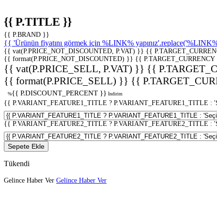
{{ P.TITLE }}
{{ P.BRAND }}
{{ 'Ürünün fiyatını görmek için %LINK% yapınız'.replace('%LINK%', 
{{ vat(P.PRICE_NOT_DISCOUNTED, P.VAT) }}
{{ P.TARGET_CURREN
{{ format(P.PRICE_NOT_DISCOUNTED) }}
{{ P.TARGET_CURRENCY 
{{ vat(P.PRICE_SELL, P.VAT) }}
{{ P.TARGET_
{{ format(P.PRICE_SELL) }}
{{ P.TARGET_CUR
{{ P.DISCOUNT_PERCENT }}
%
İndirim
{{ P.VARIANT_FEATURE1_TITLE ? P.VARIANT_FEATURE1_TITLE : 'Seç
{{ P.VARIANT_FEATURE2_TITLE ? P.VARIANT_FEATURE2_TITLE : 'Seç
Sepete Ekle
Tükendi
Gelince Haber Ver
Gelince Haber Ver