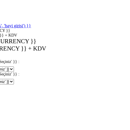
'bayi girişi') }}
CY }}
}} + KDV
CURRENCY }}
RENCY }} + KDV
iniz' }} :
iniz' }} :