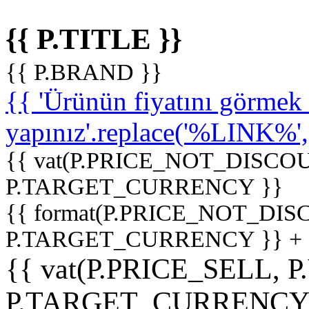
{{ P.TITLE }}
{{ P.BRAND }}
{{ 'Ürünün fiyatını görme
yapınız'.replace('%LINK%', '
{{ vat(P.PRICE_NOT_DISCOU
P.TARGET_CURRENCY }}
{{ format(P.PRICE_NOT_DI
P.TARGET_CURRENCY }} +
{{ vat(P.PRICE_SELL, P
P.TARGET_CURRENCY