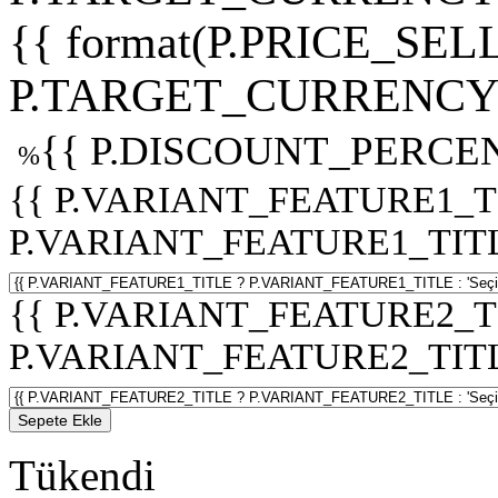
{{ format(P.PRICE_SELL
P.TARGET_CURRENCY 
{{ P.DISCOUNT_PERCEN
%
{{ P.VARIANT_FEATURE1_T
P.VARIANT_FEATURE1_TITLE :
{{ P.VARIANT_FEATURE2_T
P.VARIANT_FEATURE2_TITLE :
Sepete Ekle
Tükendi