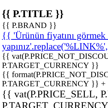
{{ P.TITLE }}
{{ P.BRAND }}
{{ 'Ürünün fiyatını görme
yapınız'.replace('%LINK%', '
{{ vat(P.PRICE_NOT_DISCOU
P.TARGET_CURRENCY }}
{{ format(P.PRICE_NOT_DI
P.TARGET_CURRENCY }} +
{{ vat(P.PRICE_SELL, P
P.TARGET_CURRENCY