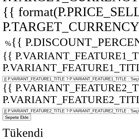
{{ format(P.PRICE_SELL
P.TARGET_CURRENCY 
{{ P.DISCOUNT_PERCEN
%
{{ P.VARIANT_FEATURE1_T
P.VARIANT_FEATURE1_TITLE :
{{ P.VARIANT_FEATURE2_T
P.VARIANT_FEATURE2_TITLE :
Sepete Ekle
Tükendi