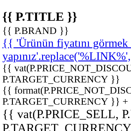
{{ P.TITLE }}
{{ P.BRAND }}
{{ 'Ürünün fiyatını görme
yapınız'.replace('%LINK%', '
{{ vat(P.PRICE_NOT_DISCOU
P.TARGET_CURRENCY }}
{{ format(P.PRICE_NOT_DI
P.TARGET_CURRENCY }} +
{{ vat(P.PRICE_SELL, P
P.TARGET_CURRENCY