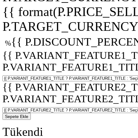
{{ format(P.PRICE_SELL
P.TARGET_CURRENCY 
{{ P.DISCOUNT_PERCEN
%
{{ P.VARIANT_FEATURE1_T
P.VARIANT_FEATURE1_TITLE :
{{ P.VARIANT_FEATURE2_T
P.VARIANT_FEATURE2_TITLE :
Sepete Ekle
Tükendi