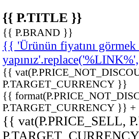
{{ P.TITLE }}
{{ P.BRAND }}
{{ 'Ürünün fiyatını görme
yapınız'.replace('%LINK%', '
{{ vat(P.PRICE_NOT_DISCOU
P.TARGET_CURRENCY }}
{{ format(P.PRICE_NOT_DI
P.TARGET_CURRENCY }} +
{{ vat(P.PRICE_SELL, P
P.TARGET_CURRENCY