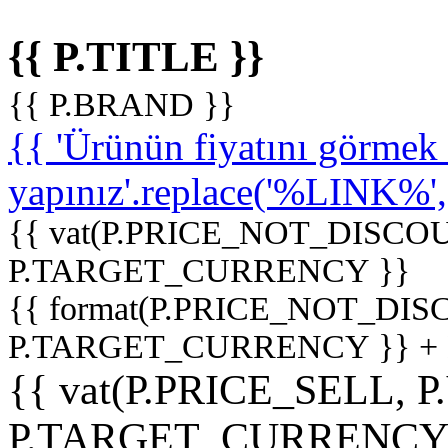
{{ P.TITLE }}
{{ P.BRAND }}
{{ 'Ürünün fiyatını görme
yapınız'.replace('%LINK%', '
{{ vat(P.PRICE_NOT_DISCOU
P.TARGET_CURRENCY }}
{{ format(P.PRICE_NOT_DI
P.TARGET_CURRENCY }} +
{{ vat(P.PRICE_SELL, P
P.TARGET_CURRENCY