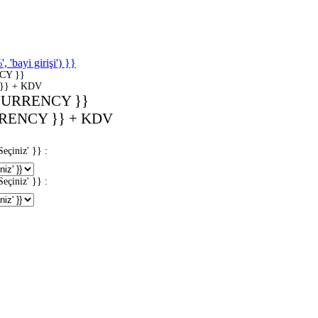
'bayi girişi') }}
CY }}
}} + KDV
CURRENCY }}
RENCY }} + KDV
iniz' }} :
iniz' }} :