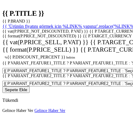
{{ P.TITLE }}
{{ P.BRAND }}
{{ 'Ürünün fiyatını görmek için %LINK% yapınız'.replace('%LINK%', 
{{ vat(P.PRICE_NOT_DISCOUNTED, P.VAT) }}
{{ P.TARGET_CURREN
{{ format(P.PRICE_NOT_DISCOUNTED) }}
{{ P.TARGET_CURRENCY 
{{ vat(P.PRICE_SELL, P.VAT) }}
{{ P.TARGET_
{{ format(P.PRICE_SELL) }}
{{ P.TARGET_CUR
{{ P.DISCOUNT_PERCENT }}
%
İndirim
{{ P.VARIANT_FEATURE1_TITLE ? P.VARIANT_FEATURE1_TITLE : 'Seç
{{ P.VARIANT_FEATURE2_TITLE ? P.VARIANT_FEATURE2_TITLE : 'Seç
Sepete Ekle
Tükendi
Gelince Haber Ver
Gelince Haber Ver