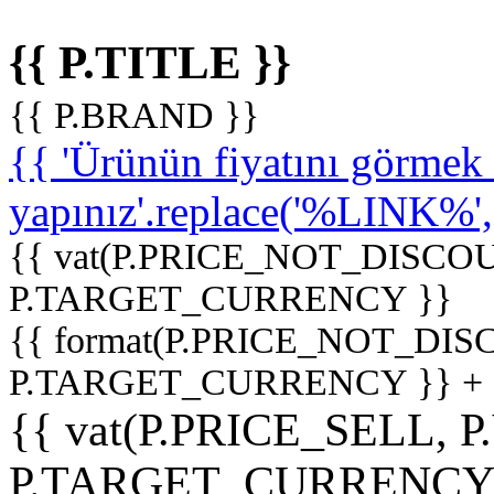
{{ P.TITLE }}
{{ P.BRAND }}
{{ 'Ürünün fiyatını görme
yapınız'.replace('%LINK%', '
{{ vat(P.PRICE_NOT_DISCOU
P.TARGET_CURRENCY }}
{{ format(P.PRICE_NOT_DI
P.TARGET_CURRENCY }} +
{{ vat(P.PRICE_SELL, P
P.TARGET_CURRENCY