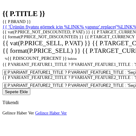
{{ P.TITLE }}
{{ P.BRAND }}
{{ 'Ürünün fiyatını görmek için %LINK% yapınız'.replace('%LINK%', 
{{ vat(P.PRICE_NOT_DISCOUNTED, P.VAT) }}
{{ P.TARGET_CURREN
{{ format(P.PRICE_NOT_DISCOUNTED) }}
{{ P.TARGET_CURRENCY 
{{ vat(P.PRICE_SELL, P.VAT) }}
{{ P.TARGET_
{{ format(P.PRICE_SELL) }}
{{ P.TARGET_CUR
{{ P.DISCOUNT_PERCENT }}
%
İndirim
{{ P.VARIANT_FEATURE1_TITLE ? P.VARIANT_FEATURE1_TITLE : 'Seç
{{ P.VARIANT_FEATURE2_TITLE ? P.VARIANT_FEATURE2_TITLE : 'Seç
Sepete Ekle
Tükendi
Gelince Haber Ver
Gelince Haber Ver