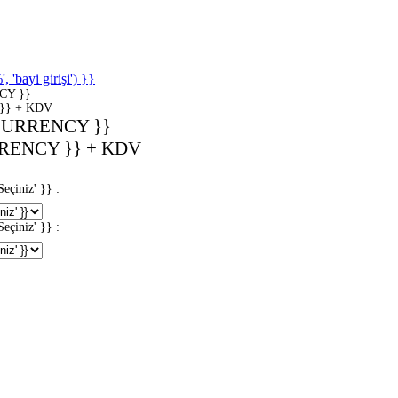
'bayi girişi') }}
CY }}
}} + KDV
CURRENCY }}
RENCY }} + KDV
iniz' }} :
iniz' }} :