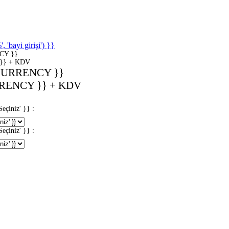
'bayi girişi') }}
CY }}
}} + KDV
CURRENCY }}
RENCY }} + KDV
iniz' }} :
iniz' }} :