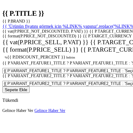
{{ P.TITLE }}
{{ P.BRAND }}
{{ 'Ürünün fiyatını görmek için %LINK% yapınız'.replace('%LINK%', 
{{ vat(P.PRICE_NOT_DISCOUNTED, P.VAT) }}
{{ P.TARGET_CURREN
{{ format(P.PRICE_NOT_DISCOUNTED) }}
{{ P.TARGET_CURRENCY 
{{ vat(P.PRICE_SELL, P.VAT) }}
{{ P.TARGET_
{{ format(P.PRICE_SELL) }}
{{ P.TARGET_CUR
{{ P.DISCOUNT_PERCENT }}
%
İndirim
{{ P.VARIANT_FEATURE1_TITLE ? P.VARIANT_FEATURE1_TITLE : 'Seç
{{ P.VARIANT_FEATURE2_TITLE ? P.VARIANT_FEATURE2_TITLE : 'Seç
Sepete Ekle
Tükendi
Gelince Haber Ver
Gelince Haber Ver