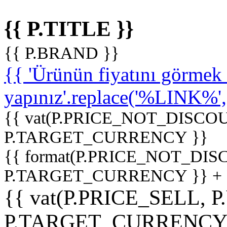
{{ P.TITLE }}
{{ P.BRAND }}
{{ 'Ürünün fiyatını görme
yapınız'.replace('%LINK%', '
{{ vat(P.PRICE_NOT_DISCOU
P.TARGET_CURRENCY }}
{{ format(P.PRICE_NOT_DI
P.TARGET_CURRENCY }} +
{{ vat(P.PRICE_SELL, P
P.TARGET_CURRENCY