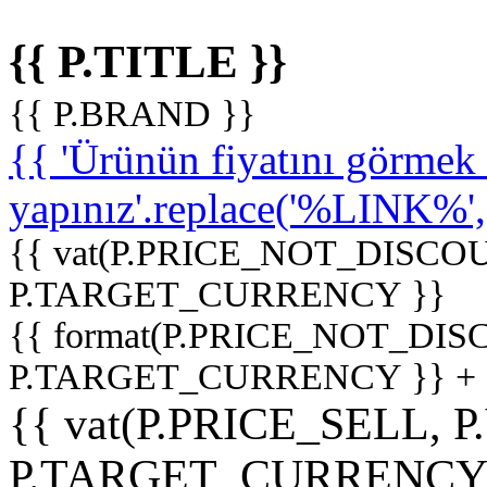
{{ P.TITLE }}
{{ P.BRAND }}
{{ 'Ürünün fiyatını görme
yapınız'.replace('%LINK%', '
{{ vat(P.PRICE_NOT_DISCOU
P.TARGET_CURRENCY }}
{{ format(P.PRICE_NOT_DI
P.TARGET_CURRENCY }} +
{{ vat(P.PRICE_SELL, P
P.TARGET_CURRENCY