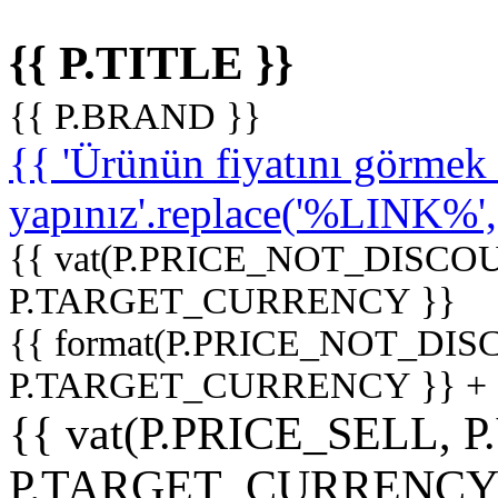
{{ P.TITLE }}
{{ P.BRAND }}
{{ 'Ürünün fiyatını görme
yapınız'.replace('%LINK%', '
{{ vat(P.PRICE_NOT_DISCOU
P.TARGET_CURRENCY }}
{{ format(P.PRICE_NOT_DI
P.TARGET_CURRENCY }} +
{{ vat(P.PRICE_SELL, P
P.TARGET_CURRENCY