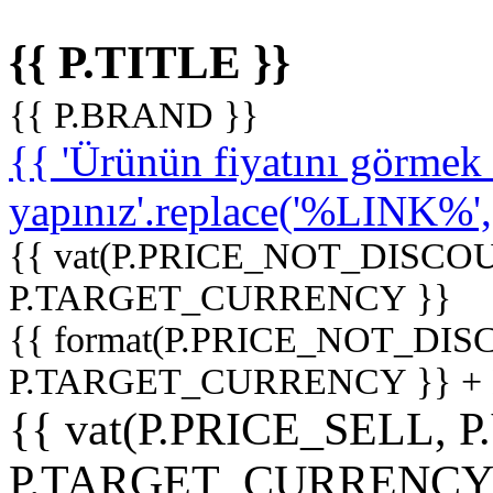
{{ P.TITLE }}
{{ P.BRAND }}
{{ 'Ürünün fiyatını görme
yapınız'.replace('%LINK%', '
{{ vat(P.PRICE_NOT_DISCOU
P.TARGET_CURRENCY }}
{{ format(P.PRICE_NOT_DI
P.TARGET_CURRENCY }} +
{{ vat(P.PRICE_SELL, P
P.TARGET_CURRENCY