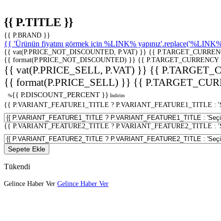
{{ P.TITLE }}
{{ P.BRAND }}
{{ 'Ürünün fiyatını görmek için %LINK% yapınız'.replace('%LINK%', 
{{ vat(P.PRICE_NOT_DISCOUNTED, P.VAT) }}
{{ P.TARGET_CURREN
{{ format(P.PRICE_NOT_DISCOUNTED) }}
{{ P.TARGET_CURRENCY 
{{ vat(P.PRICE_SELL, P.VAT) }}
{{ P.TARGET_
{{ format(P.PRICE_SELL) }}
{{ P.TARGET_CUR
{{ P.DISCOUNT_PERCENT }}
%
İndirim
{{ P.VARIANT_FEATURE1_TITLE ? P.VARIANT_FEATURE1_TITLE : 'Seç
{{ P.VARIANT_FEATURE2_TITLE ? P.VARIANT_FEATURE2_TITLE : 'Seç
Sepete Ekle
Tükendi
Gelince Haber Ver
Gelince Haber Ver