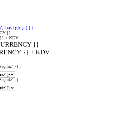
'bayi girişi') }}
CY }}
}} + KDV
CURRENCY }}
RENCY }} + KDV
iniz' }} :
iniz' }} :