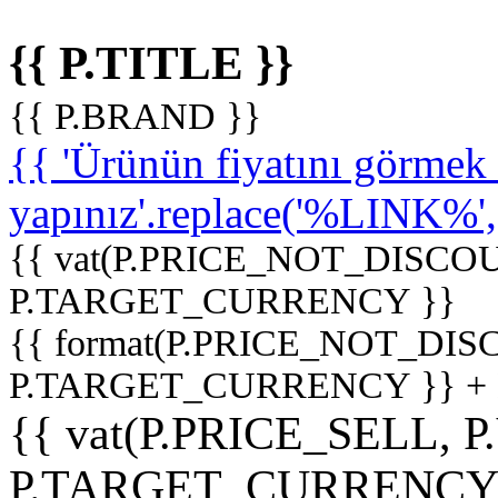
{{ P.TITLE }}
{{ P.BRAND }}
{{ 'Ürünün fiyatını görme
yapınız'.replace('%LINK%', '
{{ vat(P.PRICE_NOT_DISCOU
P.TARGET_CURRENCY }}
{{ format(P.PRICE_NOT_DI
P.TARGET_CURRENCY }} +
{{ vat(P.PRICE_SELL, P
P.TARGET_CURRENCY