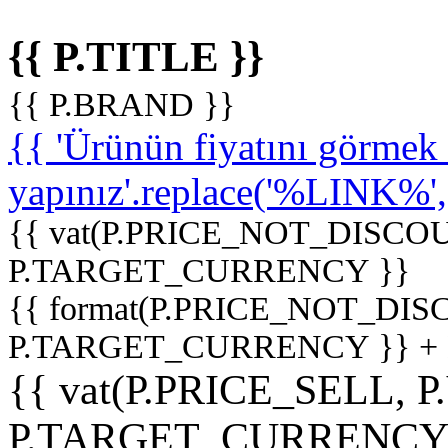
{{ P.TITLE }}
{{ P.BRAND }}
{{ 'Ürünün fiyatını görme
yapınız'.replace('%LINK%', '
{{ vat(P.PRICE_NOT_DISCOU
P.TARGET_CURRENCY }}
{{ format(P.PRICE_NOT_DI
P.TARGET_CURRENCY }} +
{{ vat(P.PRICE_SELL, P
P.TARGET_CURRENCY