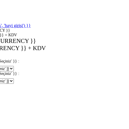
'bayi girişi') }}
CY }}
}} + KDV
CURRENCY }}
RENCY }} + KDV
iniz' }} :
iniz' }} :