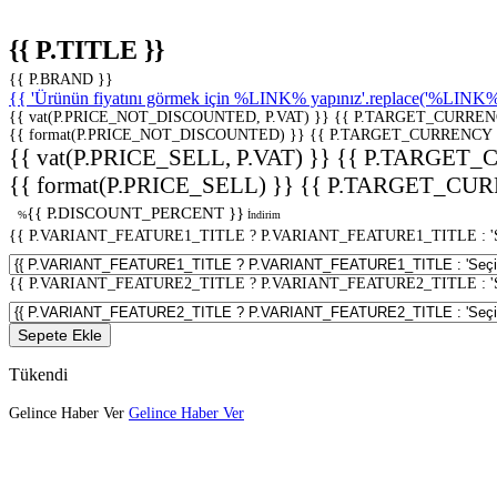
{{ P.TITLE }}
{{ P.BRAND }}
{{ 'Ürünün fiyatını görmek için %LINK% yapınız'.replace('%LINK%', 
{{ vat(P.PRICE_NOT_DISCOUNTED, P.VAT) }}
{{ P.TARGET_CURREN
{{ format(P.PRICE_NOT_DISCOUNTED) }}
{{ P.TARGET_CURRENCY 
{{ vat(P.PRICE_SELL, P.VAT) }}
{{ P.TARGET_
{{ format(P.PRICE_SELL) }}
{{ P.TARGET_CUR
{{ P.DISCOUNT_PERCENT }}
%
İndirim
{{ P.VARIANT_FEATURE1_TITLE ? P.VARIANT_FEATURE1_TITLE : 'Seç
{{ P.VARIANT_FEATURE2_TITLE ? P.VARIANT_FEATURE2_TITLE : 'Seç
Sepete Ekle
Tükendi
Gelince Haber Ver
Gelince Haber Ver