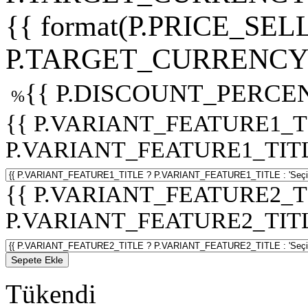
{{ format(P.PRICE_SELL
P.TARGET_CURRENCY 
{{ P.DISCOUNT_PERCEN
%
{{ P.VARIANT_FEATURE1_T
P.VARIANT_FEATURE1_TITLE :
{{ P.VARIANT_FEATURE2_T
P.VARIANT_FEATURE2_TITLE :
Sepete Ekle
Tükendi