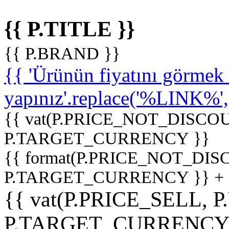
{{ P.TITLE }}
{{ P.BRAND }}
{{ 'Ürünün fiyatını görme
yapınız'.replace('%LINK%', '
{{ vat(P.PRICE_NOT_DISCOU
P.TARGET_CURRENCY }}
{{ format(P.PRICE_NOT_DI
P.TARGET_CURRENCY }} +
{{ vat(P.PRICE_SELL, P
P.TARGET_CURRENCY