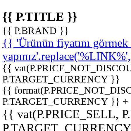
{{ P.TITLE }}
{{ P.BRAND }}
{{ 'Ürünün fiyatını görme
yapınız'.replace('%LINK%', '
{{ vat(P.PRICE_NOT_DISCOU
P.TARGET_CURRENCY }}
{{ format(P.PRICE_NOT_DI
P.TARGET_CURRENCY }} +
{{ vat(P.PRICE_SELL, P
P.TARGET_CURRENCY