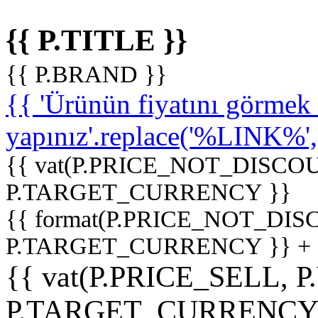
{{ P.TITLE }}
{{ P.BRAND }}
{{ 'Ürünün fiyatını görme
yapınız'.replace('%LINK%', '
{{ vat(P.PRICE_NOT_DISCOU
P.TARGET_CURRENCY }}
{{ format(P.PRICE_NOT_DI
P.TARGET_CURRENCY }} +
{{ vat(P.PRICE_SELL, P
P.TARGET_CURRENCY