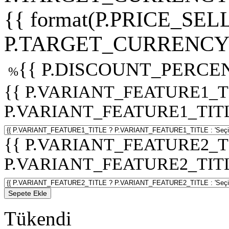
{{ format(P.PRICE_SELL
P.TARGET_CURRENCY 
{{ P.DISCOUNT_PERCEN
%
{{ P.VARIANT_FEATURE1_T
P.VARIANT_FEATURE1_TITLE :
{{ P.VARIANT_FEATURE2_T
P.VARIANT_FEATURE2_TITLE :
Sepete Ekle
Tükendi