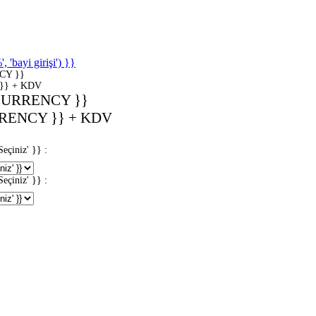
'bayi girişi') }}
CY }}
}} + KDV
CURRENCY }}
RENCY }} + KDV
iniz' }} :
iniz' }} :