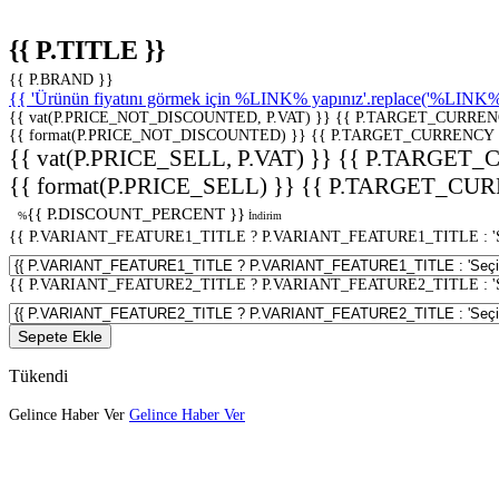
{{ P.TITLE }}
{{ P.BRAND }}
{{ 'Ürünün fiyatını görmek için %LINK% yapınız'.replace('%LINK%', 
{{ vat(P.PRICE_NOT_DISCOUNTED, P.VAT) }}
{{ P.TARGET_CURREN
{{ format(P.PRICE_NOT_DISCOUNTED) }}
{{ P.TARGET_CURRENCY 
{{ vat(P.PRICE_SELL, P.VAT) }}
{{ P.TARGET_
{{ format(P.PRICE_SELL) }}
{{ P.TARGET_CUR
{{ P.DISCOUNT_PERCENT }}
%
İndirim
{{ P.VARIANT_FEATURE1_TITLE ? P.VARIANT_FEATURE1_TITLE : 'Seç
{{ P.VARIANT_FEATURE2_TITLE ? P.VARIANT_FEATURE2_TITLE : 'Seç
Sepete Ekle
Tükendi
Gelince Haber Ver
Gelince Haber Ver