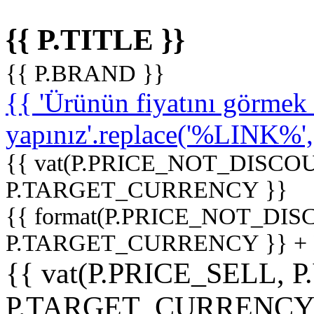
{{ P.TITLE }}
{{ P.BRAND }}
{{ 'Ürünün fiyatını görme
yapınız'.replace('%LINK%', '
{{ vat(P.PRICE_NOT_DISCOU
P.TARGET_CURRENCY }}
{{ format(P.PRICE_NOT_DI
P.TARGET_CURRENCY }} +
{{ vat(P.PRICE_SELL, P
P.TARGET_CURRENCY