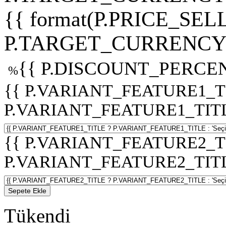
{{ format(P.PRICE_SELL
P.TARGET_CURRENCY 
{{ P.DISCOUNT_PERCEN
%
{{ P.VARIANT_FEATURE1_T
P.VARIANT_FEATURE1_TITLE :
{{ P.VARIANT_FEATURE2_T
P.VARIANT_FEATURE2_TITLE :
Sepete Ekle
Tükendi