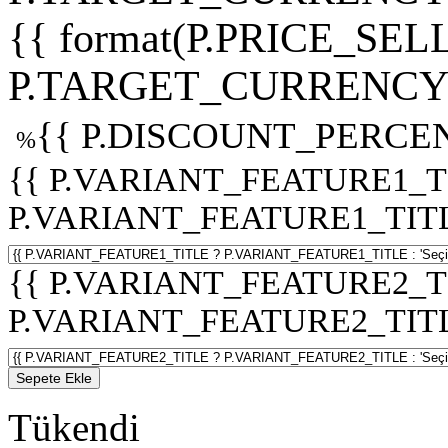
{{ format(P.PRICE_SELL
P.TARGET_CURRENCY 
{{ P.DISCOUNT_PERCEN
%
{{ P.VARIANT_FEATURE1_T
P.VARIANT_FEATURE1_TITLE :
{{ P.VARIANT_FEATURE2_T
P.VARIANT_FEATURE2_TITLE :
Sepete Ekle
Tükendi