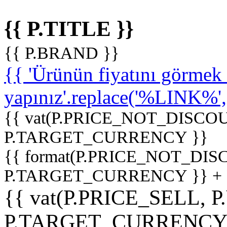
{{ P.TITLE }}
{{ P.BRAND }}
{{ 'Ürünün fiyatını görme
yapınız'.replace('%LINK%', '
{{ vat(P.PRICE_NOT_DISCOU
P.TARGET_CURRENCY }}
{{ format(P.PRICE_NOT_DI
P.TARGET_CURRENCY }} +
{{ vat(P.PRICE_SELL, P
P.TARGET_CURRENCY