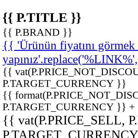
{{ P.TITLE }}
{{ P.BRAND }}
{{ 'Ürünün fiyatını görme
yapınız'.replace('%LINK%', '
{{ vat(P.PRICE_NOT_DISCOU
P.TARGET_CURRENCY }}
{{ format(P.PRICE_NOT_DI
P.TARGET_CURRENCY }} +
{{ vat(P.PRICE_SELL, P
P.TARGET_CURRENCY