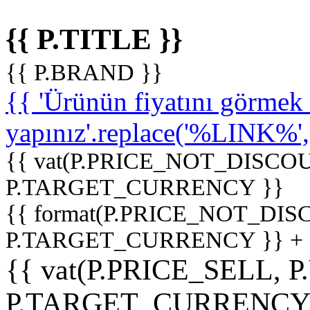
{{ P.TITLE }}
{{ P.BRAND }}
{{ 'Ürünün fiyatını görme
yapınız'.replace('%LINK%', '
{{ vat(P.PRICE_NOT_DISCOU
P.TARGET_CURRENCY }}
{{ format(P.PRICE_NOT_DI
P.TARGET_CURRENCY }} +
{{ vat(P.PRICE_SELL, P
P.TARGET_CURRENCY