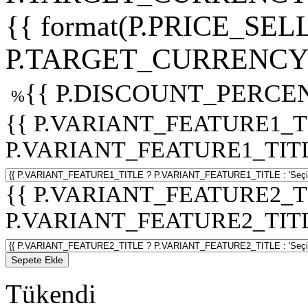
{{ format(P.PRICE_SELL
P.TARGET_CURRENCY 
{{ P.DISCOUNT_PERCEN
%
{{ P.VARIANT_FEATURE1_T
P.VARIANT_FEATURE1_TITLE :
{{ P.VARIANT_FEATURE2_T
P.VARIANT_FEATURE2_TITLE :
Sepete Ekle
Tükendi