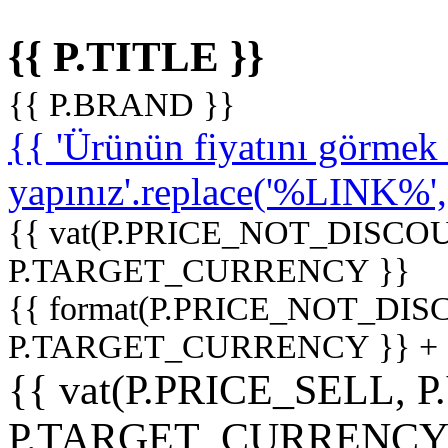
{{ P.TITLE }}
{{ P.BRAND }}
{{ 'Ürünün fiyatını görme
yapınız'.replace('%LINK%', '
{{ vat(P.PRICE_NOT_DISCOU
P.TARGET_CURRENCY }}
{{ format(P.PRICE_NOT_DI
P.TARGET_CURRENCY }} +
{{ vat(P.PRICE_SELL, P
P.TARGET_CURRENCY