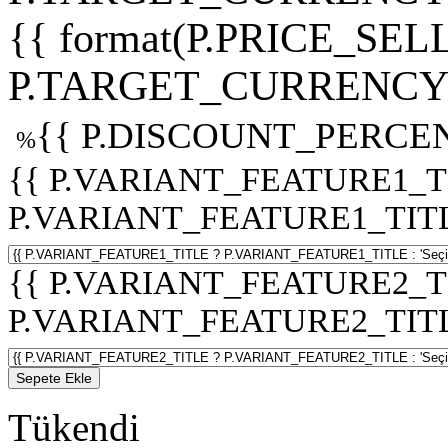
{{ format(P.PRICE_SELL
P.TARGET_CURRENCY 
{{ P.DISCOUNT_PERCEN
%
{{ P.VARIANT_FEATURE1_T
P.VARIANT_FEATURE1_TITLE :
{{ P.VARIANT_FEATURE2_T
P.VARIANT_FEATURE2_TITLE :
Sepete Ekle
Tükendi