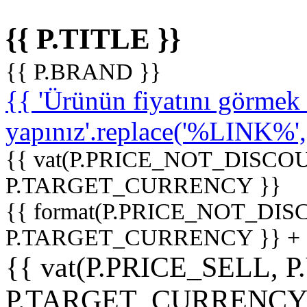
{{ P.TITLE }}
{{ P.BRAND }}
{{ 'Ürünün fiyatını görme
yapınız'.replace('%LINK%', '
{{ vat(P.PRICE_NOT_DISCOU
P.TARGET_CURRENCY }}
{{ format(P.PRICE_NOT_DI
P.TARGET_CURRENCY }} +
{{ vat(P.PRICE_SELL, P
P.TARGET_CURRENCY