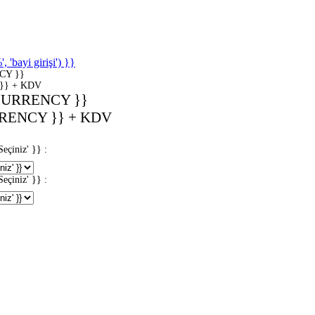
'bayi girişi') }}
CY }}
}} + KDV
CURRENCY }}
RENCY }} + KDV
iniz' }} :
iniz' }} :