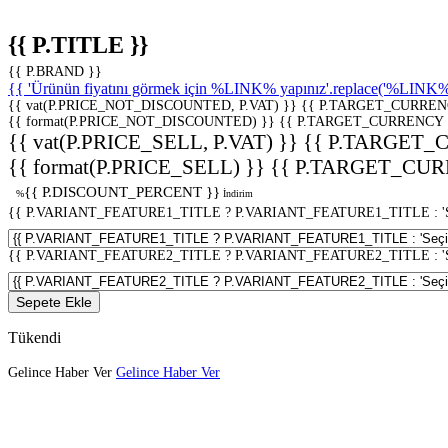
{{ P.TITLE }}
{{ P.BRAND }}
{{ 'Ürünün fiyatını görmek için %LINK% yapınız'.replace('%LINK%', 
{{ vat(P.PRICE_NOT_DISCOUNTED, P.VAT) }}
{{ P.TARGET_CURREN
{{ format(P.PRICE_NOT_DISCOUNTED) }}
{{ P.TARGET_CURRENCY 
{{ vat(P.PRICE_SELL, P.VAT) }}
{{ P.TARGET_
{{ format(P.PRICE_SELL) }}
{{ P.TARGET_CUR
{{ P.DISCOUNT_PERCENT }}
%
İndirim
{{ P.VARIANT_FEATURE1_TITLE ? P.VARIANT_FEATURE1_TITLE : 'Seç
{{ P.VARIANT_FEATURE2_TITLE ? P.VARIANT_FEATURE2_TITLE : 'Seç
Sepete Ekle
Tükendi
Gelince Haber Ver
Gelince Haber Ver