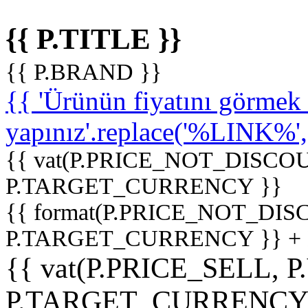
{{ P.TITLE }}
{{ P.BRAND }}
{{ 'Ürünün fiyatını görme
yapınız'.replace('%LINK%', '
{{ vat(P.PRICE_NOT_DISCOU
P.TARGET_CURRENCY }}
{{ format(P.PRICE_NOT_DI
P.TARGET_CURRENCY }} +
{{ vat(P.PRICE_SELL, P
P.TARGET_CURRENCY