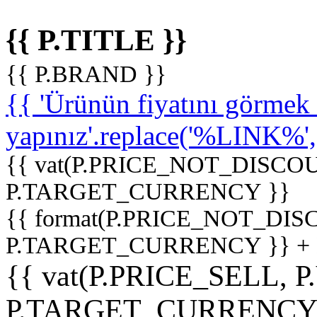
{{ P.TITLE }}
{{ P.BRAND }}
{{ 'Ürünün fiyatını görme
yapınız'.replace('%LINK%', '
{{ vat(P.PRICE_NOT_DISCOU
P.TARGET_CURRENCY }}
{{ format(P.PRICE_NOT_DI
P.TARGET_CURRENCY }} +
{{ vat(P.PRICE_SELL, P
P.TARGET_CURRENCY