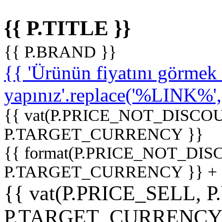
{{ P.TITLE }}
{{ P.BRAND }}
{{ 'Ürünün fiyatını görme
yapınız'.replace('%LINK%', '
{{ vat(P.PRICE_NOT_DISCOU
P.TARGET_CURRENCY }}
{{ format(P.PRICE_NOT_DI
P.TARGET_CURRENCY }} +
{{ vat(P.PRICE_SELL, P
P.TARGET_CURRENCY