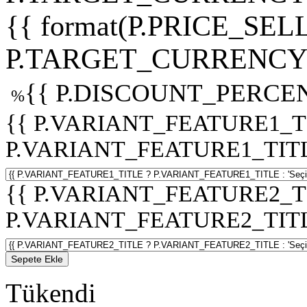
{{ format(P.PRICE_SELL
P.TARGET_CURRENCY 
{{ P.DISCOUNT_PERCEN
%
{{ P.VARIANT_FEATURE1_T
P.VARIANT_FEATURE1_TITLE :
{{ P.VARIANT_FEATURE2_T
P.VARIANT_FEATURE2_TITLE :
Sepete Ekle
Tükendi