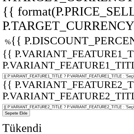
{{ format(P.PRICE_SELL
P.TARGET_CURRENCY 
{{ P.DISCOUNT_PERCEN
%
{{ P.VARIANT_FEATURE1_T
P.VARIANT_FEATURE1_TITLE :
{{ P.VARIANT_FEATURE2_T
P.VARIANT_FEATURE2_TITLE :
Sepete Ekle
Tükendi