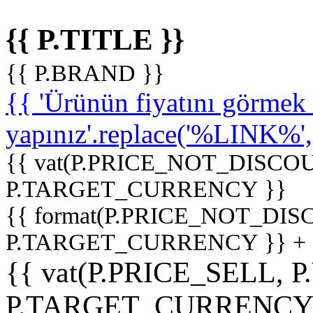
{{ P.TITLE }}
{{ P.BRAND }}
{{ 'Ürünün fiyatını görme
yapınız'.replace('%LINK%', '
{{ vat(P.PRICE_NOT_DISCOU
P.TARGET_CURRENCY }}
{{ format(P.PRICE_NOT_DI
P.TARGET_CURRENCY }} +
{{ vat(P.PRICE_SELL, P
P.TARGET_CURRENCY