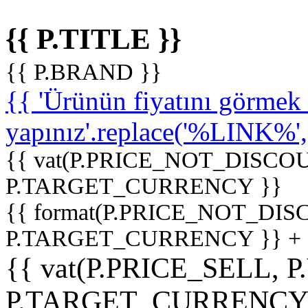
{{ P.TITLE }}
{{ P.BRAND }}
{{ 'Ürünün fiyatını görme
yapınız'.replace('%LINK%', '
{{ vat(P.PRICE_NOT_DISCOU
P.TARGET_CURRENCY }}
{{ format(P.PRICE_NOT_DI
P.TARGET_CURRENCY }} +
{{ vat(P.PRICE_SELL, P
P.TARGET_CURRENCY