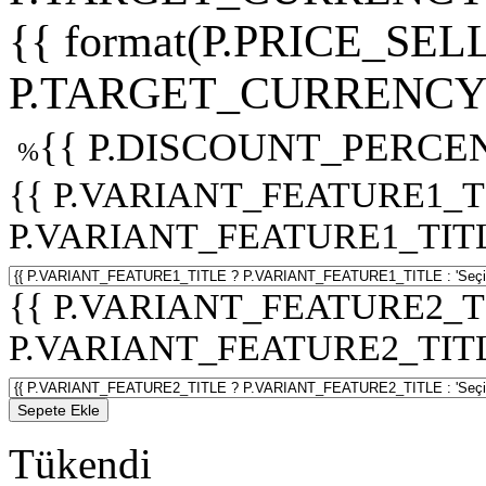
{{ format(P.PRICE_SELL
P.TARGET_CURRENCY 
{{ P.DISCOUNT_PERCEN
%
{{ P.VARIANT_FEATURE1_T
P.VARIANT_FEATURE1_TITLE :
{{ P.VARIANT_FEATURE2_T
P.VARIANT_FEATURE2_TITLE :
Sepete Ekle
Tükendi