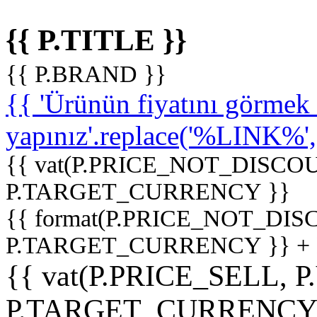
{{ P.TITLE }}
{{ P.BRAND }}
{{ 'Ürünün fiyatını görme
yapınız'.replace('%LINK%', '
{{ vat(P.PRICE_NOT_DISCOU
P.TARGET_CURRENCY }}
{{ format(P.PRICE_NOT_DI
P.TARGET_CURRENCY }} +
{{ vat(P.PRICE_SELL, P
P.TARGET_CURRENCY