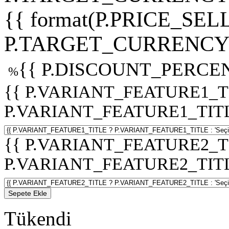
{{ format(P.PRICE_SELL
P.TARGET_CURRENCY 
{{ P.DISCOUNT_PERCEN
%
{{ P.VARIANT_FEATURE1_T
P.VARIANT_FEATURE1_TITLE :
{{ P.VARIANT_FEATURE2_T
P.VARIANT_FEATURE2_TITLE :
Sepete Ekle
Tükendi