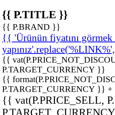
{{ P.TITLE }}
{{ P.BRAND }}
{{ 'Ürünün fiyatını görme
yapınız'.replace('%LINK%', '
{{ vat(P.PRICE_NOT_DISCOU
P.TARGET_CURRENCY }}
{{ format(P.PRICE_NOT_DI
P.TARGET_CURRENCY }} +
{{ vat(P.PRICE_SELL, P
P.TARGET_CURRENCY