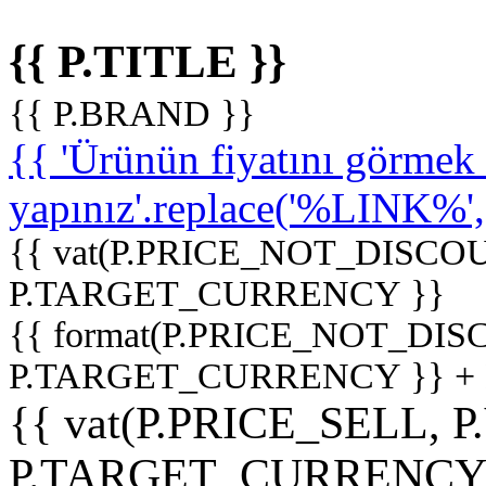
{{ P.TITLE }}
{{ P.BRAND }}
{{ 'Ürünün fiyatını görme
yapınız'.replace('%LINK%', '
{{ vat(P.PRICE_NOT_DISCOU
P.TARGET_CURRENCY }}
{{ format(P.PRICE_NOT_DI
P.TARGET_CURRENCY }} +
{{ vat(P.PRICE_SELL, P
P.TARGET_CURRENCY