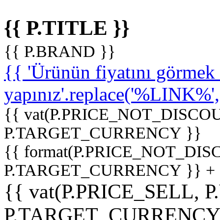
{{ P.TITLE }}
{{ P.BRAND }}
{{ 'Ürünün fiyatını görme
yapınız'.replace('%LINK%', '
{{ vat(P.PRICE_NOT_DISCOU
P.TARGET_CURRENCY }}
{{ format(P.PRICE_NOT_DI
P.TARGET_CURRENCY }} +
{{ vat(P.PRICE_SELL, P
P.TARGET_CURRENCY