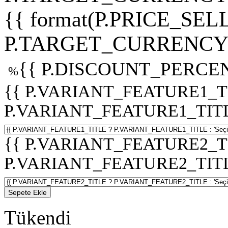
{{ format(P.PRICE_SELL
P.TARGET_CURRENCY 
{{ P.DISCOUNT_PERCEN
%
{{ P.VARIANT_FEATURE1_T
P.VARIANT_FEATURE1_TITLE :
{{ P.VARIANT_FEATURE2_T
P.VARIANT_FEATURE2_TITLE :
Sepete Ekle
Tükendi