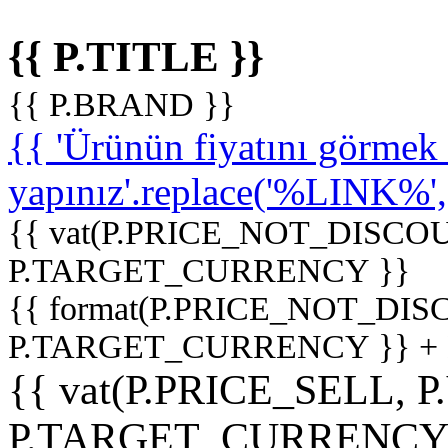
{{ P.TITLE }}
{{ P.BRAND }}
{{ 'Ürünün fiyatını görme
yapınız'.replace('%LINK%', '
{{ vat(P.PRICE_NOT_DISCOU
P.TARGET_CURRENCY }}
{{ format(P.PRICE_NOT_DI
P.TARGET_CURRENCY }} +
{{ vat(P.PRICE_SELL, P
P.TARGET_CURRENCY