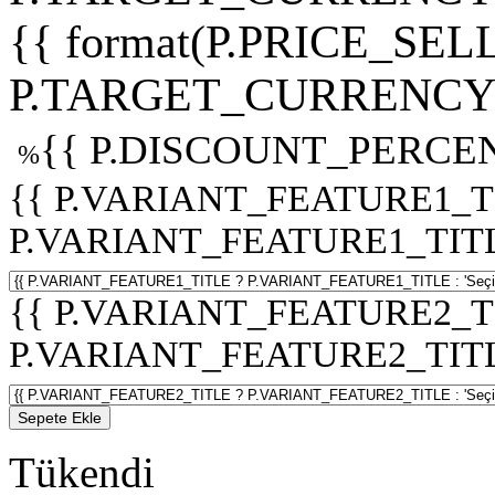
{{ format(P.PRICE_SELL
P.TARGET_CURRENCY 
{{ P.DISCOUNT_PERCEN
%
{{ P.VARIANT_FEATURE1_T
P.VARIANT_FEATURE1_TITLE :
{{ P.VARIANT_FEATURE2_T
P.VARIANT_FEATURE2_TITLE :
Sepete Ekle
Tükendi