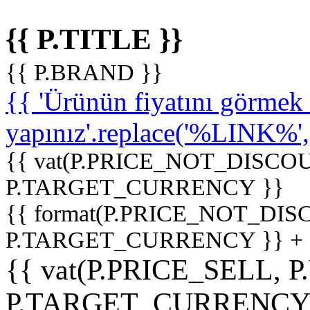
{{ P.TITLE }}
{{ P.BRAND }}
{{ 'Ürünün fiyatını görme
yapınız'.replace('%LINK%', '
{{ vat(P.PRICE_NOT_DISCOU
P.TARGET_CURRENCY }}
{{ format(P.PRICE_NOT_DI
P.TARGET_CURRENCY }} +
{{ vat(P.PRICE_SELL, P
P.TARGET_CURRENCY