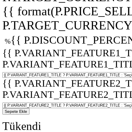
{{ format(P.PRICE_SELL
P.TARGET_CURRENCY 
{{ P.DISCOUNT_PERCEN
%
{{ P.VARIANT_FEATURE1_T
P.VARIANT_FEATURE1_TITLE :
{{ P.VARIANT_FEATURE2_T
P.VARIANT_FEATURE2_TITLE :
Sepete Ekle
Tükendi