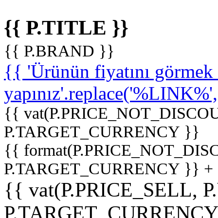
{{ P.TITLE }}
{{ P.BRAND }}
{{ 'Ürünün fiyatını görme
yapınız'.replace('%LINK%', '
{{ vat(P.PRICE_NOT_DISCOU
P.TARGET_CURRENCY }}
{{ format(P.PRICE_NOT_DI
P.TARGET_CURRENCY }} +
{{ vat(P.PRICE_SELL, P
P.TARGET_CURRENCY