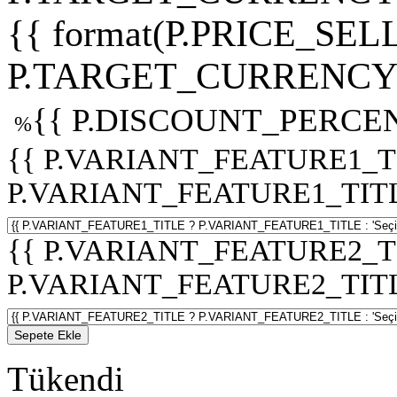
{{ format(P.PRICE_SELL
P.TARGET_CURRENCY 
{{ P.DISCOUNT_PERCEN
%
{{ P.VARIANT_FEATURE1_T
P.VARIANT_FEATURE1_TITLE :
{{ P.VARIANT_FEATURE2_T
P.VARIANT_FEATURE2_TITLE :
Sepete Ekle
Tükendi